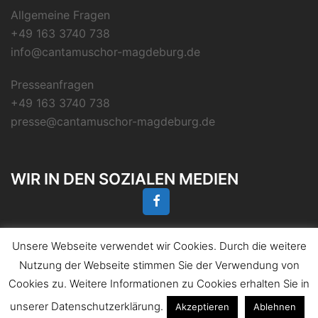
Allgemeine Fragen
+49 163 3740 738
info@cantamuschor-magdeburg.de
Presseanfragen
+49 163 3740 738
presse@cantamuschor-magdeburg.de
WIR IN DEN SOZIALEN MEDIEN
Unsere Webseite verwendet wir Cookies. Durch die weitere
Nutzung der Webseite stimmen Sie der Verwendung von
Cookies zu. Weitere Informationen zu Cookies erhalten Sie in
© 2026 CANTAMUS-Chor Magdeburg. Stolz
präsentiert von
Sydney
unserer Datenschutzerklärung.
Akzeptieren
Ablehnen