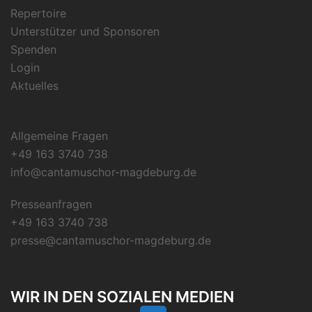
Repertoire
Unterstützer und Sponsoren
Spenden
Login
Aktuelles
Allgemeine Fragen
+49 163 3740 738
info@cantamuschor-magdeburg.de
Presseanfragen
+49 163 3740 738
presse@cantamuschor-magdeburg.de
WIR IN DEN SOZIALEN MEDIEN