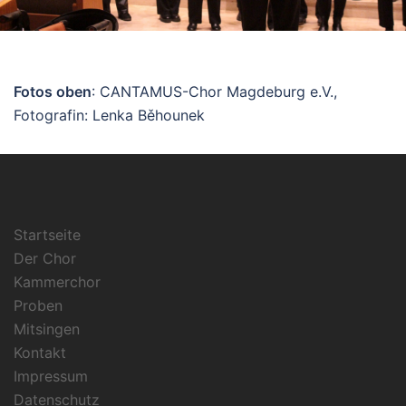
Fotos oben
: CANTAMUS-Chor Magdeburg e.V.,
Fotografin: Lenka Běhounek
Startseite
Der Chor
Kammerchor
Proben
Mitsingen
Kontakt
Impressum
Datenschutz