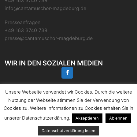
+49 163 3740 738
info@cantamuschor-magdeburg.de
Presseanfragen
+49 163 3740 738
presse@cantamuschor-magdeburg.de
WIR IN DEN SOZIALEN MEDIEN
Unsere Webseite verwendet wir Cookies. Durch die weitere
Nutzung der Webseite stimmen Sie der Verwendung von
Cookies zu. Weitere Informationen zu Cookies erhalten Sie in
© 2026 CANTAMUS-Chor Magdeburg. Stolz
präsentiert von
Sydney
unserer Datenschutzerklärung.
Akzeptieren
Ablehnen
Datenschutzerklärung lesen
Mitgliederbereich mit
DigiMember