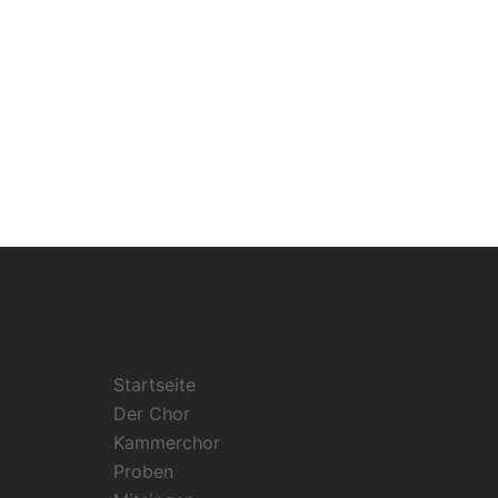
Startseite
Der Chor
Kammerchor
Proben