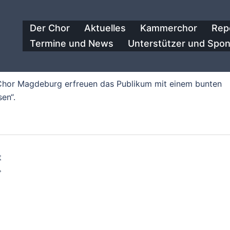
Der Chor
Aktuelles
Kammerchor
Rep
Termine und News
Unterstützer und Spo
or Magdeburg erfreuen das Publikum mit einem bunten
en“.
on
t