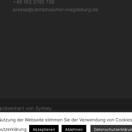
+49 163 3740 738
presse@cantamuschor-magdeburg.de
räsentiert von
Sydney
utzung der Webseite stimmen Sie der Verwendung von Cookies z
Mitgliederbereich mit
DigiMember
utzerklärung.
Akzeptieren
Ablehnen
Datenschutzerklärun