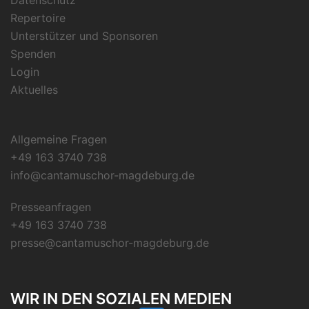
Repertoire
Unterstützer und Sponsoren
Spenden
Login
Aktuelles
Allgemeine Fragen
+49 163 3740 738
info@cantamuschor-magdeburg.de
Presseanfragen
+49 163 3740 738
presse@cantamuschor-magdeburg.de
WIR IN DEN SOZIALEN MEDIEN