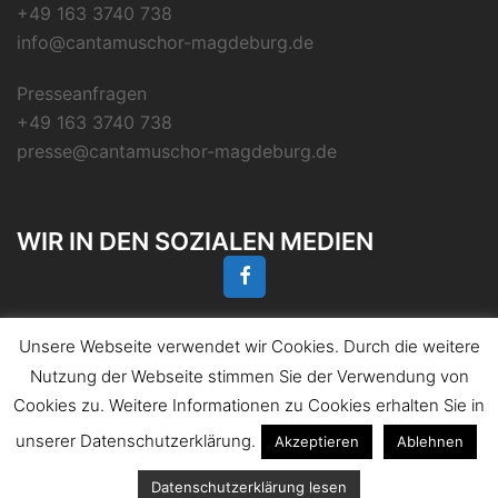
+49 163 3740 738
info@cantamuschor-magdeburg.de
Presseanfragen
+49 163 3740 738
presse@cantamuschor-magdeburg.de
WIR IN DEN SOZIALEN MEDIEN
Unsere Webseite verwendet wir Cookies. Durch die weitere
Nutzung der Webseite stimmen Sie der Verwendung von
Cookies zu. Weitere Informationen zu Cookies erhalten Sie in
© 2026 CANTAMUS-Chor Magdeburg. Stolz
präsentiert von
Sydney
unserer Datenschutzerklärung.
Akzeptieren
Ablehnen
Datenschutzerklärung lesen
Mitgliederbereich mit
DigiMember